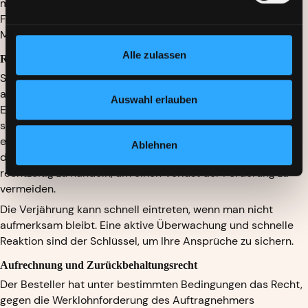
monatlich. So können Sie rechtzeitig feststellen, welche
Forderungen bald verjähren könnten, und entsprechende
Maßnahmen ergreifen.
Alle zulassen
Rechtzeitige Einleitung rechtlicher Schritte
Sollte die Zahlung trotz Rechnungsstellung und Mahnung
ausbleiben, zögern Sie nicht, rechtliche Schritte einzuleiten.
Auswahl erlauben
Ein gerichtliches Mahnverfahren kann ein effektives Mittel
sein, um die Verjährung zu hemmen und die Zahlung zu
erzwingen. Denken Sie daran, dass eine einfache Mahnung
Ablehnen
die Verjährung nicht unterbricht. Es ist entscheidend,
rechtzeitig zu handeln, um einen Verlust der Forderung zu
vermeiden.
Die Verjährung kann schnell eintreten, wenn man nicht
aufmerksam bleibt. Eine aktive Überwachung und schnelle
Reaktion sind der Schlüssel, um Ihre Ansprüche zu sichern.
Aufrechnung und Zurückbehaltungsrecht
Der Besteller hat unter bestimmten Bedingungen das Recht,
gegen die Werklohnforderung des Auftragnehmers