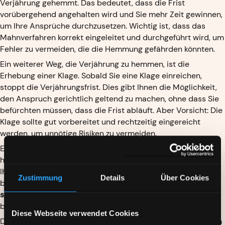
Verjährung gehemmt. Das bedeutet, dass die Frist
vorübergehend angehalten wird und Sie mehr Zeit gewinnen,
um Ihre Ansprüche durchzusetzen. Wichtig ist, dass das
Mahnverfahren korrekt eingeleitet und durchgeführt wird, um
Fehler zu vermeiden, die die Hemmung gefährden könnten.
Ein weiterer Weg, die Verjährung zu hemmen, ist die
Erhebung einer Klage. Sobald Sie eine Klage einreichen,
stoppt die Verjährungsfrist. Dies gibt Ihnen die Möglichkeit,
den Anspruch gerichtlich geltend zu machen, ohne dass Sie
befürchten müssen, dass die Frist abläuft. Aber Vorsicht: Die
Klage sollte gut vorbereitet und rechtzeitig eingereicht
werden, um unnötige Risiken zu vermeiden.
Ein Schuldanerkenntnis kann ebenfalls die Verjährung
hemmen. Wenn der Schuldner schriftlich anerkennt, dass er
Ihnen Geld schuldet, wird die Verjährung unterbrochen und
Zustimmung
Details
Über Cookies
beginnt von neuem zu laufen.
Ein solches Anerkenntnis
schafft Klarheit
und kann helfen, den Anspruch zu sichern,
bevor die Frist endgültig abläuft.
Diese Webseite verwendet Cookies
Die Hemmung der Verjährung ist ein mächtiges Werkzeug im