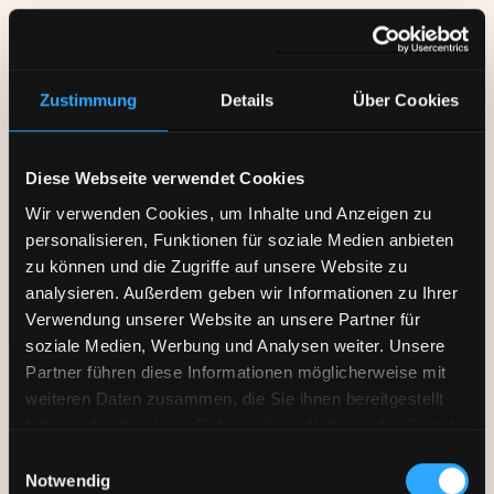
Zustimmung
Details
Über Cookies
Diese Webseite verwendet Cookies
Wir verwenden Cookies, um Inhalte und Anzeigen zu
personalisieren, Funktionen für soziale Medien anbieten
zu können und die Zugriffe auf unsere Website zu
analysieren. Außerdem geben wir Informationen zu Ihrer
Verwendung unserer Website an unsere Partner für
soziale Medien, Werbung und Analysen weiter. Unsere
Partner führen diese Informationen möglicherweise mit
So erreichen Sie uns
weiteren Daten zusammen, die Sie ihnen bereitgestellt
Rechthaberei
haben oder die sie im Rahmen Ihrer Nutzung der Dienste
Bahnhofstr. 12
gesammelt haben.
Einwilligungsauswahl
86150 Augsburg
Notwendig