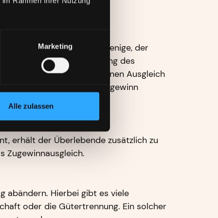
ie im Rahmen Ihrer Nutzung
ichsanspruch bestehen. Derjenige, der
Marketing
 zum Zeitpunkt der Zustellung des
t hat, muss dem Anderen einen Ausgleich
 des Anderen vom größeren Zugewinn
auszugleichen.
Alle zulassen
nt, erhält der Überlebende zusätzlich zu
als Zugewinnausgleich.
 abändern. Hierbei gibt es viele
chaft oder die Gütertrennung. Ein solcher