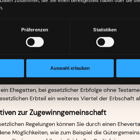
 Daten zusammen, die Sie ihnen bereitgestellt haben oder die s
n.
nnausgleich bei Scheidung
e sich scheiden lassen, kann ggfs. ein Zugewinnausgle
Präferenzen
Statistiken
der Ehezeit, also vom Zeitpunkt der Eheschließung bis
gsantrages, mehr Vermögen (Zugewinn) erwirtschafte
Vereinfacht erklärt wird dabei der kleinere Zugewinn
n. Von dem Restbetrag ist die Hälfte an den Anderen 
Auswahl erlauben
nnausgleich bei Tod eines Ehegatten
 ein Ehegatten, bei gesetzlicher Erbfolge ohne Testame
setzlichen Erbteil ein weiteres Viertel der Erbschaft 
ativen zur Zugewinngemeinschaft
etzlichen Regelungen können Sie durch einen Ehevertag
dene Möglichkeiten, wie zum Beispiel die Gütergemeins