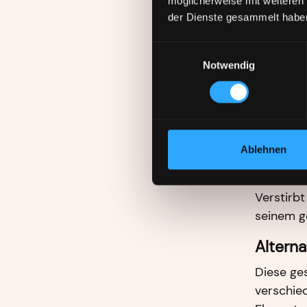
möglicherweise mit weiteren
der Dienste gesammelt habe
Zugewi
Einwilligungsauswahl
Wollen Si
Notwendig
während 
Scheidun
zahlen. 
abgezoge
Ablehnen
Zugewi
Verstirbt
seinem ge
Altern
Diese ges
verschie