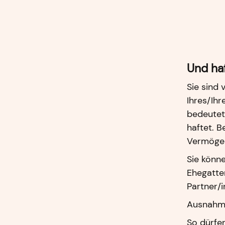
Und ha
Sie sind 
Ihres/Ihr
bedeutet
haftet. 
Vermögen
Sie könn
Ehegatten
Partner/i
Ausnahmen
So dürfen