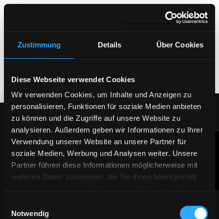
Zustimmung
Details
Über Cookies
Diese Webseite verwendet Cookies
Wir verwenden Cookies, um Inhalte und Anzeigen zu
personalisieren, Funktionen für soziale Medien anbieten
zu können und die Zugriffe auf unsere Website zu
analysieren. Außerdem geben wir Informationen zu Ihrer
Home
Verwendung unserer Website an unsere Partner für
Papierkram
Karriere
soziale Medien, Werbung und Analysen weiter. Unsere
Kanzlei
Partner führen diese Informationen möglicherweise mit
Leistungen
weiteren Daten zusammen, die Sie ihnen bereitgestellt
haben oder die sie im Rahmen Ihrer Nutzung der Dienste
Kontakt
gesammelt haben.
Einwilligungsauswahl
Notwendig